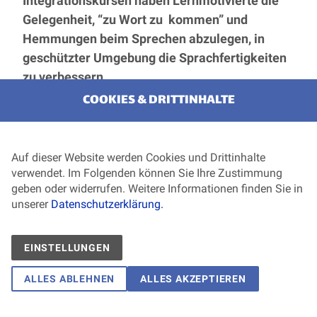
Integrationskursen haben Lernmotivierte die
Gelegenheit, “zu Wort zu kommen” und
Hemmungen beim Sprechen abzulegen, in
geschützter Umgebung die Sprachfertigkeiten
zu verbessern.
COOKIES & DRITTINHALTE
Öffnungszeiten:
Auf dieser Website werden Cookies und Drittinhalte
verwendet. Im Folgenden können Sie Ihre Zustimmung
geben oder widerrufen. Weitere Informationen finden Sie in
Montag
Dienstag
Mittwoch
unserer
Datenschutzerklärung.
EINSTELLUNGEN
ALLES ABLEHNEN
ALLES AKZEPTIEREN
9 - 11 Uhr
10 - 12 Uhr
Eltern und
---
Frauen und Mä