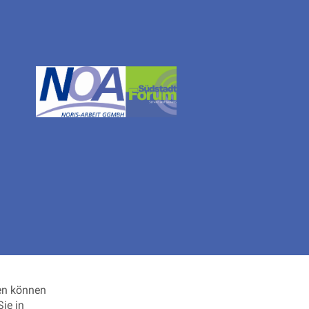
den können
ie in